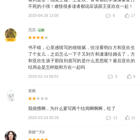
不死的小强！难怪很多读者都说应该跟王亚欣在一起！
2020-04-28 13:05
6
17
贝贝
VIP2
书不错，心里感情写的很细腻，但没看明白方和亚欣生
了个女儿，之后怎么一下子又到方和潇潇结婚去了，方
和亚欣生孩子那段到底写的是什么意思呢？最后亚欣的
结局会是怎样能和方在一起吗
2020-02-14 06:01
3
9
若枫
我很懵啊，为什么要写两个结局啊啊啊，吐了
2020-03-24 00:28
12
11
美丽**天8